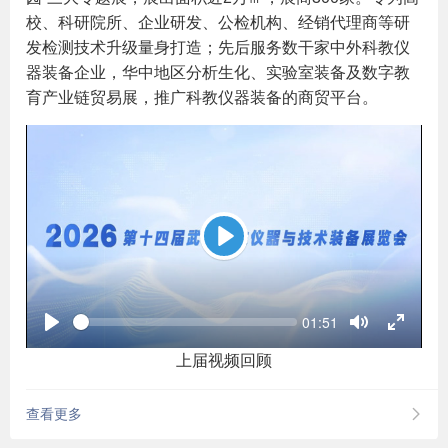
校、科研院所、企业研发、公检机构、经销代理商等研
发检测技术升级量身打造；先后服务数干家中外科教仪
器装备企业，华中地区分析生化、实验室装备及数字教
育产业链贸易展，推广科教仪器装备的商贸平台。
Play
Seek
Current
01:51
time
Play
Toggle
Toggle
Mute
Fullscre
上届视频回顾
查看更多